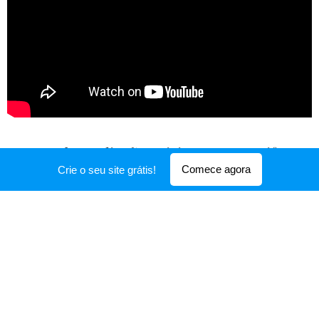
Centro de Avaliações Fisicas Happy Life
Training
Comece agora
Crie o seu site grátis!
Rua dos Lavadouros da obra, 24
2705-716 São João das Lampas
happylifetraining@gmail.com
914 480 200